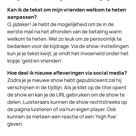
Kan ik de tekst om mijn vrienden welkom te heten
aanpassen?
O, jazeker! Je hebt de mogelijkheid om ze in de
eerste mail na het afronden van de betaling warm
welkom te heten. Wel zo leuk om ze persoonlijk te
bedanken voor de bijdrage. Via de show-instellingen
kun je je tekst kwijt, je vindt het invoerveld onder het
kopje ‘geld en vrienden’.
Hoe deel ik nieuwe afleveringen via social media?
Zodra je je nieuwe show hebt gepubliceerd zal hij
verschijnen in de tijdlijn. Als je klikt op de titel opent
de show en kan je de URL gebruiken om de show te
delen. Luisteraars kunnen de show rechtstreeks op
de pagina luisteren of via hun eigen player. Ook
kunnen ze meteen een reactie of een 'high five'
geven.