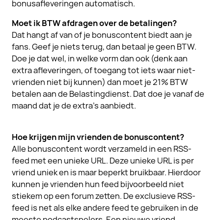
bonusafleveringen automatisch.
Moet ik BTW afdragen over de betalingen?
Dat hangt af van of je bonuscontent biedt aan je
fans. Geef je niets terug, dan betaal je geen BTW.
Doe je dat wel, in welke vorm dan ook (denk aan
extra afleveringen, of toegang tot iets waar niet-
vrienden niet bij kunnen) dan moet je 21% BTW
betalen aan de Belastingdienst. Dat doe je vanaf de
maand dat je de extra's aanbiedt.
Hoe krijgen mijn vrienden de bonuscontent?
Alle bonuscontent wordt verzameld in een RSS-
feed met een unieke URL. Deze unieke URL is per
vriend uniek en is maar beperkt bruikbaar. Hierdoor
kunnen je vrienden hun feed bijvoorbeeld niet
stiekem op een forum zetten. De exclusieve RSS-
feed is net als elke andere feed te gebruiken in de
meeste podcastspelers. Een nieuwe vriend