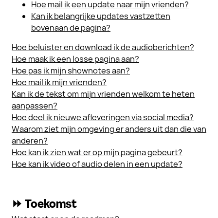
Hoe mail ik een update naar mijn vrienden?
Kan ik belangrijke updates vastzetten
bovenaan de pagina?
Hoe beluister en download ik de audioberichten?
Hoe maak ik een losse pagina aan?
Hoe pas ik mijn shownotes aan?
Hoe mail ik mijn vrienden?
Kan ik de tekst om mijn vrienden welkom te heten
aanpassen?
Hoe deel ik nieuwe afleveringen via social media?
Waarom ziet mijn omgeving er anders uit dan die van
anderen?
Hoe kan ik zien wat er op mijn pagina gebeurt?
Hoe kan ik video of audio delen in een update?
⏩ Toekomst