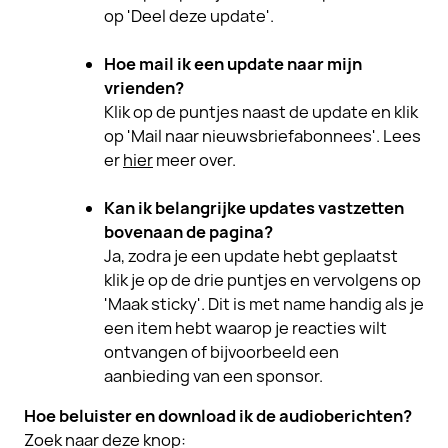
op 'Deel deze update'.
Hoe mail ik een update naar mijn
vrienden?
Klik op de puntjes naast de update en klik
op 'Mail naar nieuwsbriefabonnees'. Lees
er
hier
meer over.
Kan ik belangrijke updates vastzetten
bovenaan de pagina?
Ja, zodra je een update hebt geplaatst
klik je op de drie puntjes en vervolgens op
'Maak sticky'. Dit is met name handig als je
een item hebt waarop je reacties wilt
ontvangen of bijvoorbeeld een
aanbieding van een sponsor.
Hoe beluister en download ik de audioberichten?
Zoek naar deze knop: