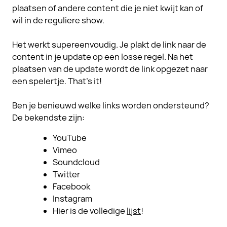
plaatsen of andere content die je niet kwijt kan of
wil in de reguliere show.
Het werkt supereenvoudig. Je plakt de link naar de
content in je update op een losse regel. Na het
plaatsen van de update wordt de link opgezet naar
een spelertje. That’s it!
Ben je benieuwd welke links worden ondersteund?
De bekendste zijn:
YouTube
Vimeo
Soundcloud
Twitter
Facebook
Instagram
Hier is de volledige
lijst
!