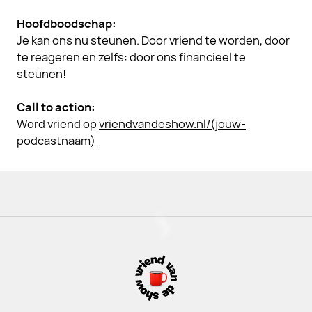
Hoofdboodschap:
Je kan ons nu steunen. Door vriend te worden, door
te reageren en zelfs: door ons financieel te
steunen!
Call to action:
Word vriend op
vriendvandeshow.nl/(jouw-
podcastnaam)