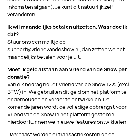
inkomsten afgaan). Je kunt dit natuurlijk zelf
veranderen.
Ik wil maandelijks betalen uitzetten. Waar doe ik
dat?
Stuur ons een mailtje op
support@vriendvandeshow.nl
, dan zetten we het
maandelijks betalen voor je uit.
Moet ik geld afstaan aan Vriend van de Show per
donatie?
Van elk bedrag houdt Vriend van de Show 12% (excl.
BTW) in. We gebruiken dit geld om het platform te
onderhouden en verder te ontwikkelen. De
komende jaren wordt de volledige opbrengst voor
Vriend van de Show in het platform gestoken,
hierdoor kunnen we nieuwe features ontwikkelen.
Daarnaast worden er transactiekosten op de