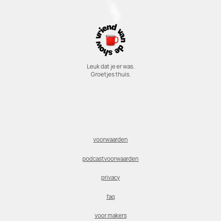
Leuk dat je er was.
Groetjes thuis.
voorwaarden
podcastvoorwaarden
privacy
faq
voor makers